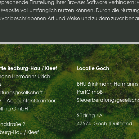
sprechende Einstellung Ihrer Browser Software verhindern; w
 Website voll umfänglich nutzen können. Durch die Nutzung 
zuvor beschriebenen Art und Weise und zu dem zuvor bena
tie Bedburg-Hau / Kleef
Locatie Goch
mann Hermanns Ulrich
BHU Brinkmann Hermanns 
B
PartG mbB
atungsgesellschaft
Steuerberatungsgesellsch
 – Accountantskantoor
ulting GmbH
Südring 4A
47574 Goch [Duitsland]
ndstraße 2
burg-Hau / Kleef