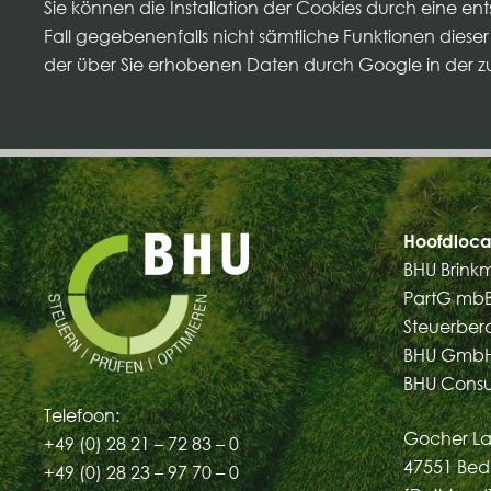
Sie können die Installation der Cookies durch eine ent
Fall gegebenenfalls nicht sämtliche Funktionen dieser
der über Sie erhobenen Daten durch Google in der 
Hoofdloca
BHU Brink
PartG mb
Steuerber
BHU GmbH
BHU Cons
Telefoon:
Gocher La
+49 (0) 28 21 – 72 83 – 0
47551 Bed
+49 (0) 28 23 – 97 70 – 0