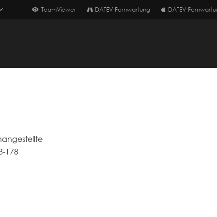
TeamViewer
DATEV-Fernwartung
DATEV-Fernwartu
angestellte
3-178