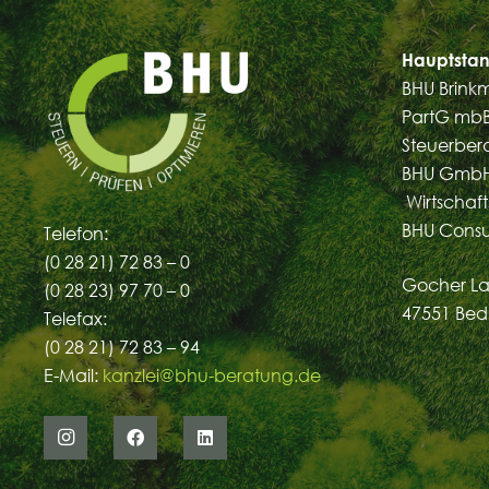
Hauptstan
BHU Brink
PartG mb
Steuerber
BHU GmbH
Wirtschaft
BHU Cons
Telefon:
(0 28 21) 72 83 – 0
Gocher La
(0 28 23) 97 70 – 0
47551 Bed
Telefax:
(0 28 21) 72 83 – 94
E-Mail:
kanzlei@bhu-beratung.de