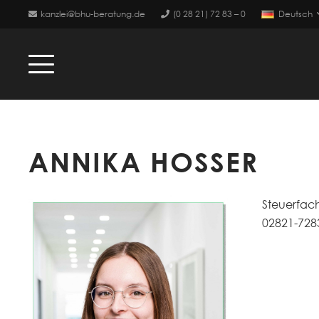
kanzlei@bhu-beratung.de
(0 28 21) 72 83 – 0
Deutsch
ANNIKA HOSSER
Steuerfach
02821-728