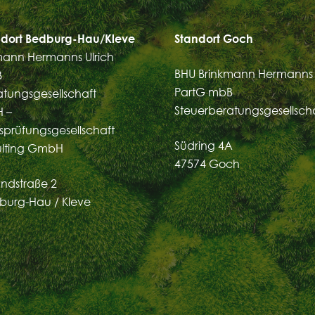
dort Bedburg-Hau/Kleve
Standort Goch
mann Hermanns Ulrich
BHU Brinkmann Hermanns 
B
PartG mbB
atungsgesellschaft
Steuerberatungsgesellsch
 –
sprüfungsgesellschaft
Südring 4A
ulting GmbH
47574 Goch
ndstraße 2
burg-Hau / Kleve