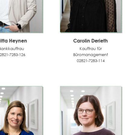
ritta Heynen
Carolin Derieth
Bankkauffrau
Kauffrau für
2821-7283-126
Büromanagement
02821-7283-114