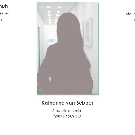
chuh
ellte
Steu
01
0
Katharina van Bebber
Steuerfachwirtin
02821-7283-113