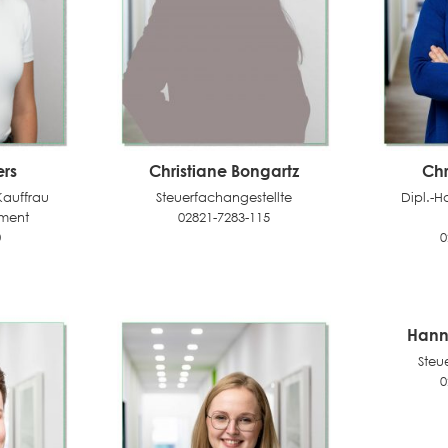
rs
Christiane Bongartz
Chr
Kauffrau
Steuerfachangestellte
Dipl.-H
ment
02821-7283-115
0
0
Hann
Steu
0