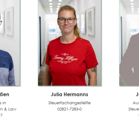
aßen
Julia Hermanns
J
s in
Steuerfachangestellte
Au
ion & Law
02821-7283-0
Steue
97