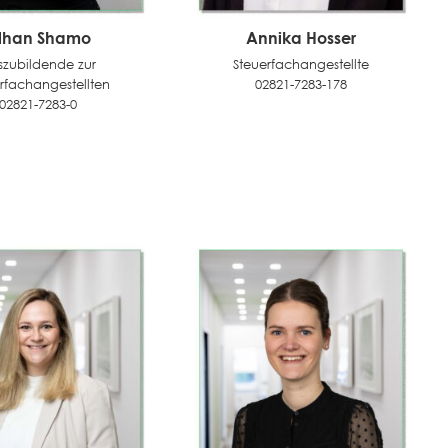
lhan Shamo
Annika Hosser
szubildende zur
Steuerfachangestellte
rfachangestellten
02821-7283-178
02821-7283-0