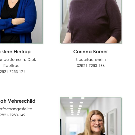
istine Flintrop
Corinna Bömer
andelslehrerin, Dipl.-
Steuerfachwirtin
Kauffrau
02821-7283-166
2821-7283-174
ah Vehreschild
erfachangestellte
2821-7283-149