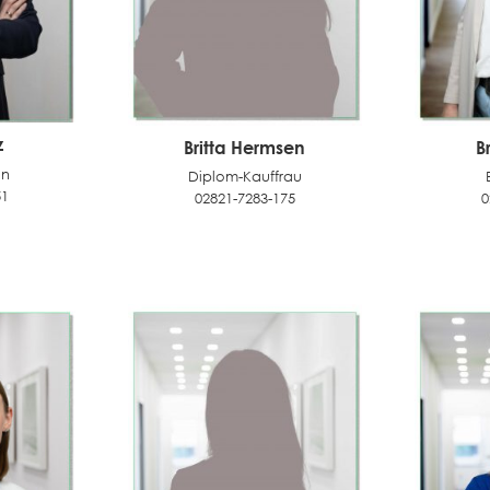
z
Britta Hermsen
B
in
Diplom-Kauffrau
51
02821-7283-175
0