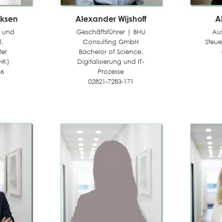
rksen
Alexander Wijshoff
A
 und
Geschäftsführer | BHU
Au
,
Consulting GmbH
Steue
ter
Bachelor of Science,
IHK)
Digitalisierung und IT-
86
Prozesse
02821-7283-171