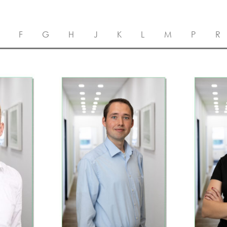
F
G
H
J
K
L
M
P
R