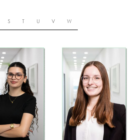
S
T
U
V
W