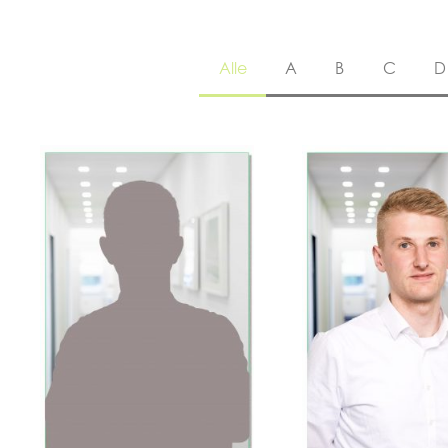
Alle
A
B
C
D