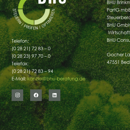
BHU Brink
PartG mb
Steuerber
BHU GmbH
Wirtschaft
BHU Cons
Telefon:
(0 28 21) 72 83 – 0
Gocher La
(0 28 23) 97 70 – 0
47551 Bed
Telefax:
(0 28 21) 72 83 – 94
E-Mail:
kanzlei@bhu-beratung.de