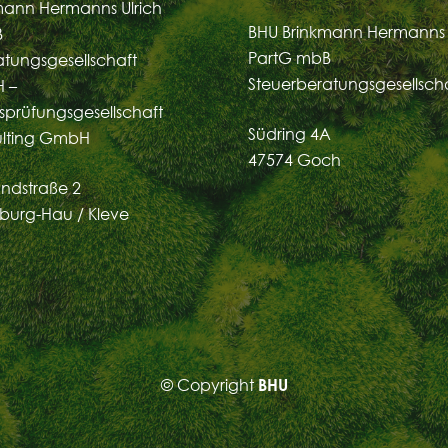
mann Hermanns Ulrich
BHU Brinkmann Hermanns 
B
PartG mbB
atungsgesellschaft
Steuerberatungsgesellsch
 –
sprüfungsgesellschaft
Südring 4A
ulting GmbH
47574 Goch
ndstraße 2
burg-Hau / Kleve
© Copyright
BHU