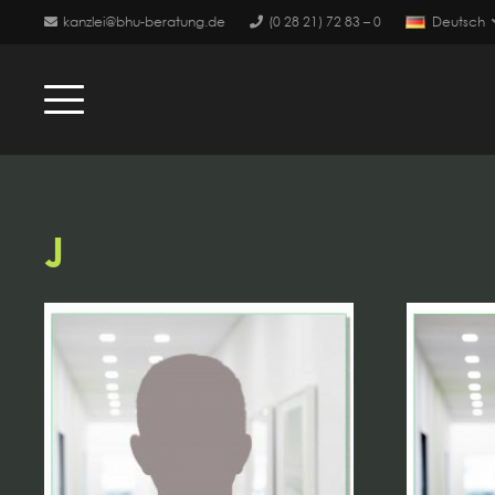
kanzlei@bhu-beratung.de
(0 28 21) 72 83 – 0
Deutsch
J