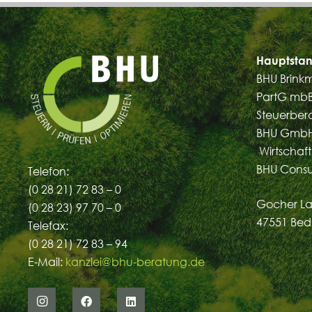
Hauptstan
BHU Brink
PartG mb
Steuerber
BHU GmbH
Wirtschaft
BHU Cons
Telefon:
(0 28 21) 72 83 – 0
Gocher La
(0 28 23) 97 70 – 0
47551 Bed
Telefax:
(0 28 21) 72 83 – 94
E-Mail:
kanzlei@bhu-beratung.de