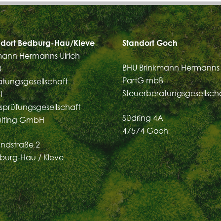
dort Bedburg-Hau/Kleve
Standort Goch
mann Hermanns Ulrich
BHU Brinkmann Hermanns 
B
PartG mbB
atungsgesellschaft
Steuerberatungsgesellsch
 –
sprüfungsgesellschaft
Südring 4A
ulting GmbH
47574 Goch
ndstraße 2
burg-Hau / Kleve