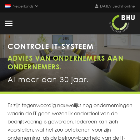
Nederlands
DATEV Bedrijf online
CONTROLE IT-SYSTEEM
ADVIES VAN ONDERNEMERS AAN
ONDERNEMERS.
Al meer dan 30 jaar.
Es zijn tegenwoordig nauwelijks nog ondernemingen
waarin de IT geen wezenlijk onderdeel van de
bedrijfsvoering is geworden. Iedereen kan zich
voorstellen, wat het zou betekenen voor zijn
onderneming, als de betrouwbaarheid van de IT-