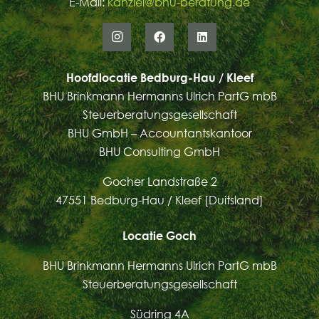
E-Mail:
kanzlei@bhu-beratung.de
Hoofdlocatie Bedburg-Hau / Kleef
BHU Brinkmann Hermanns Ulrich PartG mbB
Steuerberatungsgesellschaft
BHU GmbH – Accountantskantoor
BHU Consulting GmbH
Gocher Landstraße 2
47551 Bedburg-Hau / Kleef [Duitsland]
Locatie Goch
BHU Brinkmann Hermanns Ulrich PartG mbB
Steuerberatungsgesellschaft
Südring 4A