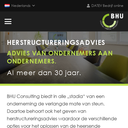
Nederlands
DATEV Bedrijf online
HERSTRUCTURERINGSADVIES
ADVIES VAN ONDERNEMERS AAN
ONDERNEMERS.
Al meer dan 30 jaar.
BHU Consulting biedt in alle „stadia“ van een
onderneming de verlangde mate van steun.
Daartoe behoort ook het geven van
herstructureringsadvies waardoor de verschillende
opties voor het oplossen van de heersende