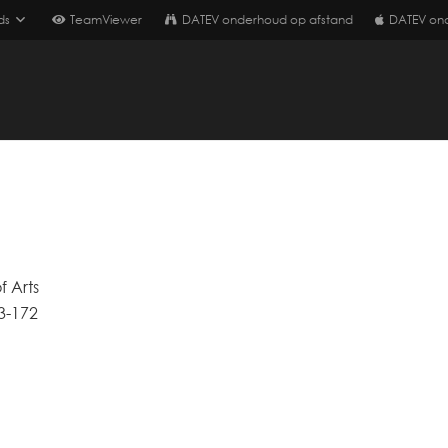
ds
TeamViewer
DATEV onderhoud op afstand
DATEV on
f Arts
3-172