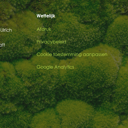
Wettelijk
Afdruk
Ulrich
Privacybeleid
aft
Cookie toestemming aanpassen
Google Analytics