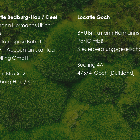
tie Bedburg-Hau / Kleef
Locatie Goch
mann Hermanns Ulrich
BHU Brinkmann Hermanns 
B
PartG mbB
atungsgesellschaft
Steuerberatungsgesellsch
 – Accountantskantoor
ulting GmbH
Südring 4A
47574 Goch [Duitsland]
ndstraße 2
burg-Hau / Kleef
]