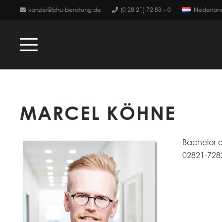
kanzlei@bhu-beratung.de
(0 28 21) 72 83 – 0
Nederlan
MARCEL KÖHNE
Bachelor o
02821-728