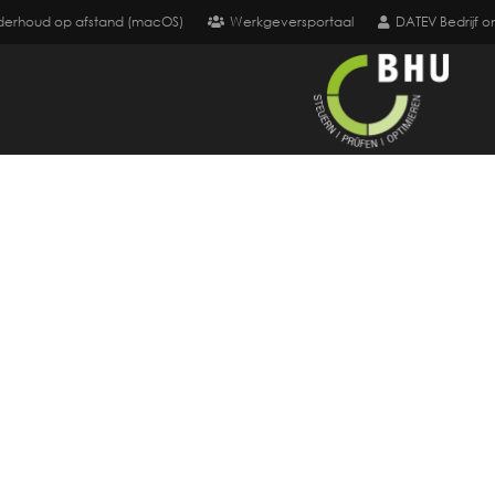
derhoud op afstand (macOS)
Werkgeversportaal
DATEV Bedrijf on