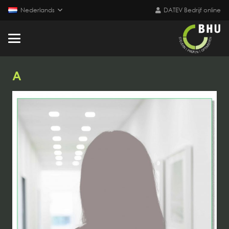
Nederlands
DATEV Bedrijf online
A