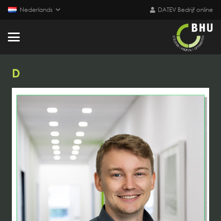
Nederlands
DATEV Bedrijf online
D